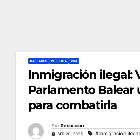
BALEARES
POLÍTICA
VOX
Inmigración ilegal: 
Parlamento Balear u
para combatirla
Por
Redacción
#Inmigración ilegal
SEP 20, 2025