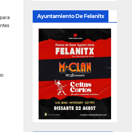
Ayuntamiento De Felanitx
 para
antes
go