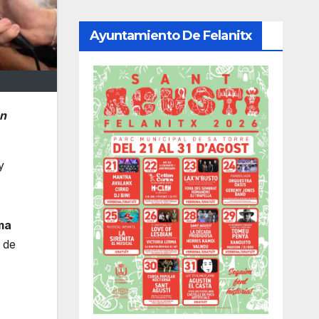
Ayuntamiento De Felanitx
ón
y
ema
 de