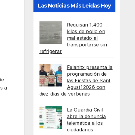
Las Noticias Más Leídas Hoy
Requisan 1.400
kilos de pollo en
mal estado al
transportarse sin
refrigerar
Felanitx presenta la
programación de
de
las Fiestas de Sant
Agustí 2026 con
es a
diez días de verbenas
La Guardia Civil
abre la denuncia
telemática a los
ciudadanos