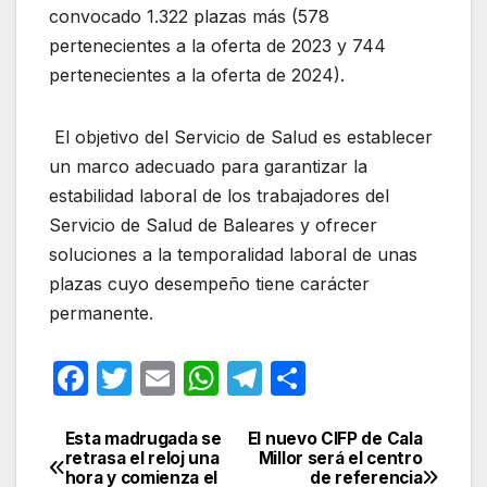
convocado 1.322 plazas más (578
pertenecientes a la oferta de 2023 y 744
pertenecientes a la oferta de 2024).
El objetivo del Servicio de Salud es establecer
un marco adecuado para garantizar la
estabilidad laboral de los trabajadores del
Servicio de Salud de Baleares y ofrecer
soluciones a la temporalidad laboral de unas
plazas cuyo desempeño tiene carácter
permanente.
F
T
E
W
T
C
a
w
m
h
el
o
c
itt
ail
at
e
m
Esta madrugada se
El nuevo CIFP de Cala
Navegación
retrasa el reloj una
Millor será el centro
e
er
s
gr
p
hora y comienza el
de referencia