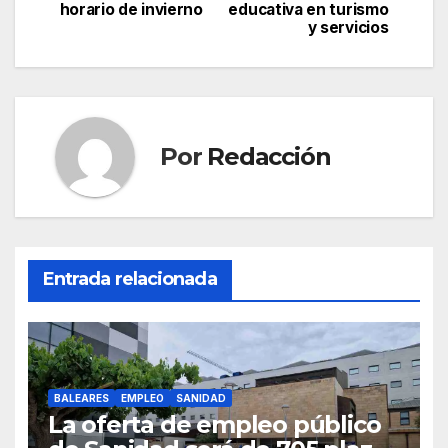
de
horario de invierno
educativa en turismo
b
A
a
ar
y servicios
entradas
o
p
m
tir
o
p
k
Por
Redacción
Entrada relacionada
BALEARES
EMPLEO
SANIDAD
La oferta de empleo público