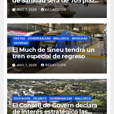
de Sanidad será de 705 plazas
en 2026
AGO 7, 2026
REDACCIÓN
FIESTAS
GOVERN BALEAR
MALLORCA
MOVILIDAD
SOCIEDAD
El Much de Sineu tendrá un
tren especial de regreso
AGO 7, 2026
REDACCIÓN
EDUCACIÓN
FELANITX
GOVERN BALEAR
MALLORCA
El Consell de Govern declara
de interés estratégico las