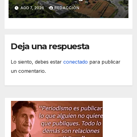
obras de acceso al nuevo
AGO 7, 2026
REDACCIÓN
CEIP de Felanitx
Deja una respuesta
Lo siento, debes estar
conectado
para publicar
un comentario.