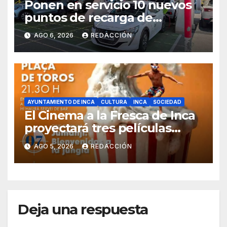
Ponen en servicio 10 nuevos
puntos de recarga de
vehículos eléctricos en el
AGO 6, 2026
REDACCIÓN
Hospital de Inca
AYUNTAMIENTO DE INCA
CULTURA
INCA
SOCIEDAD
El Cinema a la Fresca de Inca
proyectará tres películas
solidarias en la plaza de toros
AGO 5, 2026
REDACCIÓN
Deja una respuesta