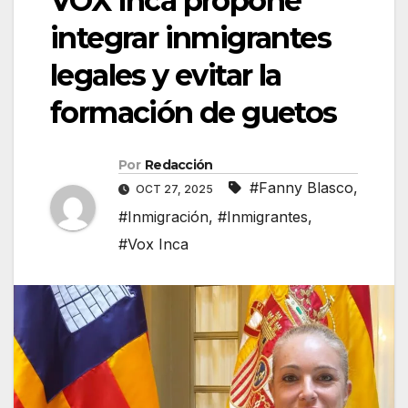
VOX Inca propone
integrar inmigrantes
legales y evitar la
formación de guetos
Por
Redacción
#Fanny Blasco
,
OCT 27, 2025
#Inmigración
,
#Inmigrantes
,
#Vox Inca