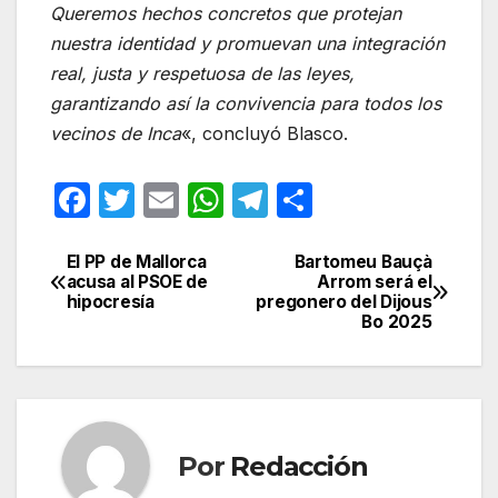
Queremos hechos concretos que protejan
nuestra identidad y promuevan una integración
real, justa y respetuosa de las leyes,
garantizando así la convivencia para todos los
vecinos de Inca
«, concluyó Blasco.
F
T
E
W
T
C
a
w
m
h
el
o
c
itt
ail
at
e
m
El PP de Mallorca
Bartomeu Bauçà
Navegación
acusa al PSOE de
Arrom será el
e
er
s
gr
p
hipocresía
pregonero del Dijous
de
Bo 2025
b
A
a
ar
entradas
o
p
m
tir
o
p
k
Por
Redacción