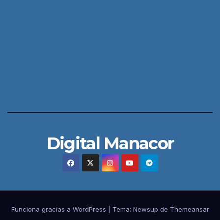
Digital Manacor
Funciona gracias a WordPress
|
Tema:
Newsup
de
Themeansar