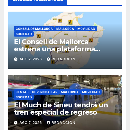
CONSELL DE MALLORCA
MALLORCA
MOVILIDAD
SOCIEDAD
El Consell de Mallorca
estrena una plataforma
inteligente de incidencias
AGO 7, 2026
REDACCIÓN
viarias en tiempo real
FIESTAS
GOVERN BALEAR
MALLORCA
MOVILIDAD
SOCIEDAD
El Much de Sineu tendrá un
tren especial de regreso
AGO 7, 2026
REDACCIÓN