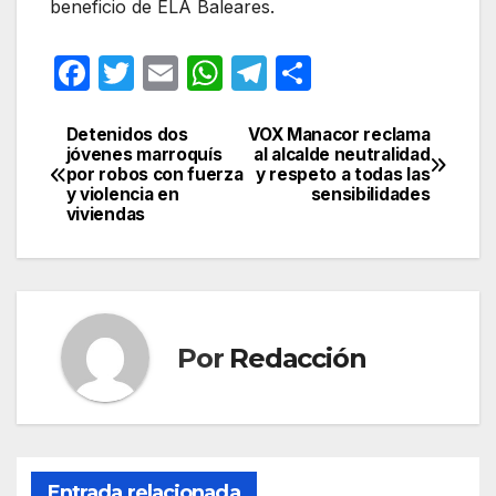
beneficio de ELA Baleares.
F
T
E
W
T
C
a
w
m
h
el
o
c
itt
ail
at
e
m
Detenidos dos
VOX Manacor reclama
Navegación
jóvenes marroquís
al alcalde neutralidad
e
er
s
gr
p
por robos con fuerza
y respeto a todas las
de
y violencia en
sensibilidades
b
A
a
ar
viviendas
entradas
o
p
m
tir
o
p
k
Por
Redacción
Entrada relacionada