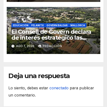
EDUCACIÓN
FELANITX
GOVERN BALEAR
MALLORCA
El Consell de Govern declara
de interés estratégico las
obras de acceso al nuevo
AGO 7, 2026
REDACCIÓN
CEIP de Felanitx
Deja una respuesta
Lo siento, debes estar
conectado
para publicar
un comentario.