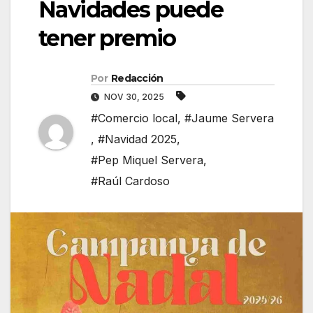
Navidades puede
tener premio
Por
Redacción
NOV 30, 2025
#Comercio local
,
#Jaume Servera
,
#Navidad 2025
,
#Pep Miquel Servera
,
#Raúl Cardoso