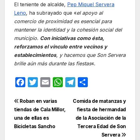
El teniente de alcalde,
Pep Miquel Servera
Leno
, ha subrayado que «
el apoyo al
comercio de proximidad es esencial para
mantener la identidad y la cohesión social del
municipio.
Con iniciativas como ésta,
reforzamos el vínculo entre vecinos y
establecimientos
, y hacemos que Son Servera
brille aún más durante las fiestas
«.
F
T
E
W
T
C
a
w
m
h
el
o
c
itt
ail
at
e
m
Navegación
Roban en varias
Comida de matanzas y
e
er
s
gr
p
tiendas de Cala Millor,
fiesta de hermandad
de
una de ellas es
de la Asociación de la
b
A
a
ar
entradas
Bicicletas Sancho
Tercera Edad de Son
o
p
m
tir
Servera