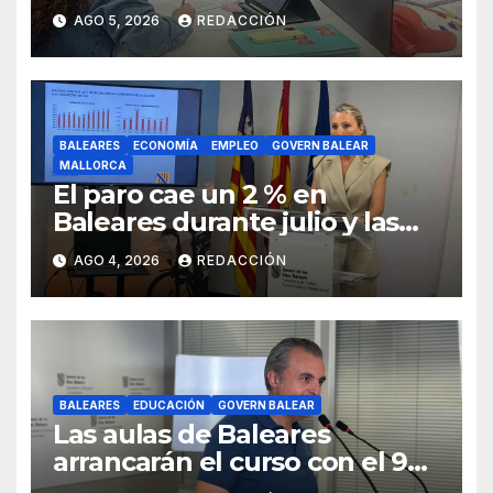
AGO 5, 2026
REDACCIÓN
BALEARES
ECONOMÍA
EMPLEO
GOVERN BALEAR
MALLORCA
El paro cae un 2 % en
Baleares durante julio y las
islas lideran la contratación
AGO 4, 2026
REDACCIÓN
indefinida
BALEARES
EDUCACIÓN
GOVERN BALEAR
Las aulas de Baleares
arrancarán el curso con el 99
% de las plazas de profesores