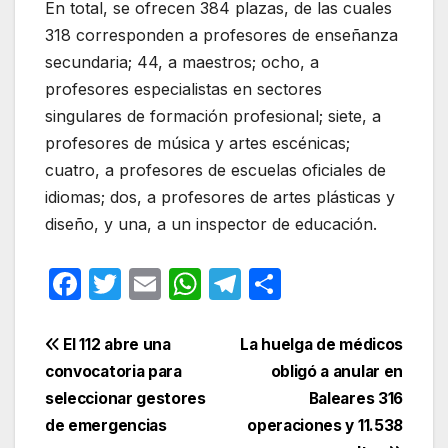
​En total, se ofrecen 384 plazas, de las cuales
318 corresponden a profesores de enseñanza
secundaria; 44, a maestros; ocho, a
profesores especialistas en sectores
singulares de formación profesional; siete, a
profesores de música y artes escénicas;
cuatro, a profesores de escuelas oficiales de
idiomas; dos, a profesores de artes plásticas y
diseño, y una, a un inspector de educación. ​
F
T
E
W
T
C
a
w
m
h
el
o
c
itt
ail
at
e
m
Navegación
El 112 abre una
La huelga de médicos
e
er
s
gr
p
convocatoria para
obligó a anular en
de
seleccionar gestores
Baleares 316
b
A
a
ar
entradas
de emergencias
operaciones y 11.538
o
p
m
tir