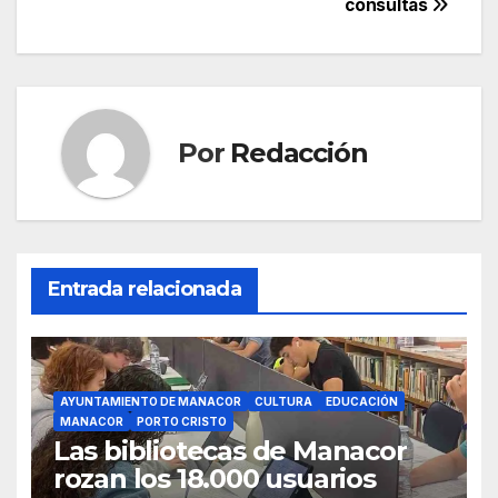
consultas
o
p
k
Por
Redacción
Entrada relacionada
AYUNTAMIENTO DE MANACOR
CULTURA
EDUCACIÓN
MANACOR
PORTO CRISTO
Las bibliotecas de Manacor
rozan los 18.000 usuarios