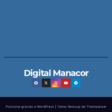
Digital Manacor
Funciona gracias a WordPress
|
Tema:
Newsup
de
Themeansar