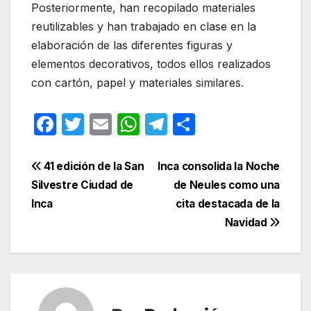
Posteriormente, han recopilado materiales
reutilizables y han trabajado en clase en la
elaboración de las diferentes figuras y
elementos decorativos, todos ellos realizados
con cartón, papel y materiales similares.
F
T
E
W
T
C
a
w
m
h
el
o
c
itt
ail
at
e
m
Navegación
41 edición de la San
Inca consolida la Noche
e
er
s
gr
p
Silvestre Ciudad de
de Neules como una
de
Inca
cita destacada de la
b
A
a
ar
entradas
Navidad
o
p
m
tir
o
p
k