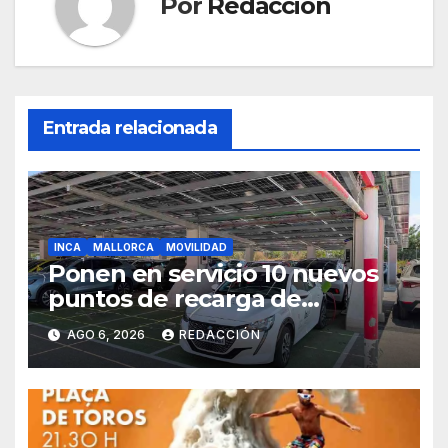
Por
Redacción
Entrada relacionada
INCA
MALLORCA
MOVILIDAD
Ponen en servicio 10 nuevos
puntos de recarga de
vehículos eléctricos en el
AGO 6, 2026
REDACCIÓN
Hospital de Inca