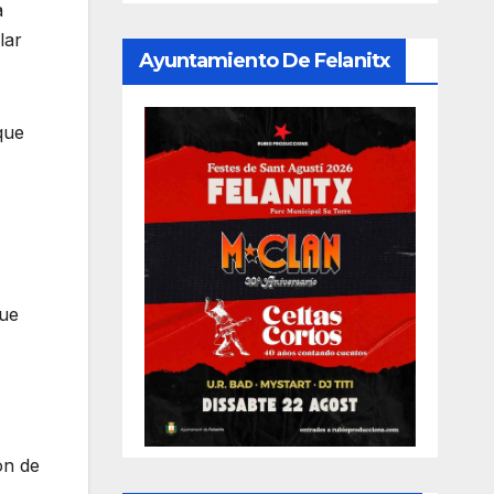
a
lar
Ayuntamiento De Felanitx
que
que
ón de