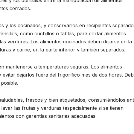
cies y los utensilios entre la manipulación de alimentos
ntes cerrados.
s y los cocinados, y conservarlos en recipientes separado
tensilios, como cuchillos o tablas, para cortar alimentos
las verduras. Los alimentos cocinados deben dejarse en la 
duras y carne, en la parte inferior y también separados.
ben mantenerse a temperaturas seguras. Los alimentos
 evitar dejarlos fuera del frigorífico más de dos horas. De
posible.
saludables, frescos y bien etiquetados, consumiéndolos an
 lavar las frutas y verduras (especialmente si se tienen
entos con garantías sanitarias adecuadas.