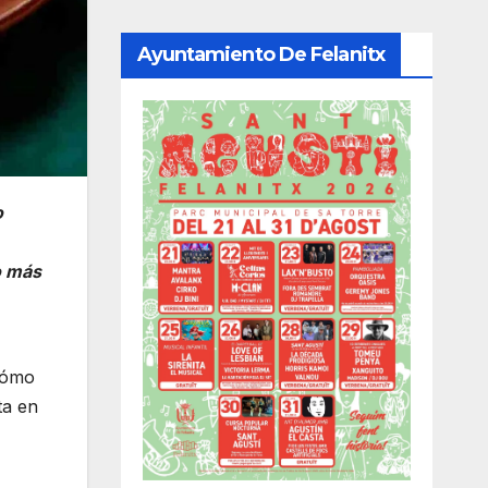
Ayuntamiento De Felanitx
o
o más
 cómo
ta en