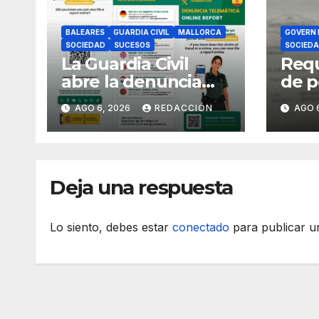
BALEARES
GUARDIA CIVIL
MALLORCA
GOVERN 
SOCIEDAD
SUCESOS
SOCIED
La Guardia Civil
Requ
abre la denuncia
de p
telemática a los
esta
AGO 6, 2026
REDACCIÓN
AGO 
ciudadanos
tran
europeos
refr
Deja una respuesta
Lo siento, debes estar
conectado
para publicar u