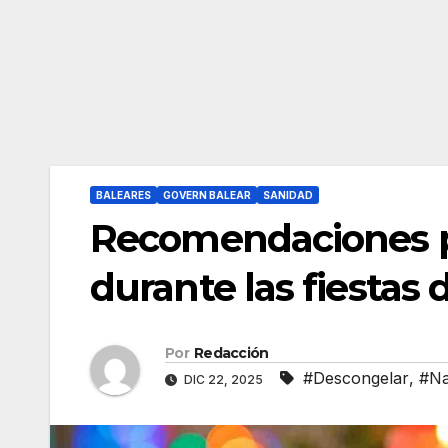
BALEARES
GOVERN BALEAR
SANIDAD
Recomendaciones pa
durante las fiestas
Por
Redacción
#Descongelar
,
#Na
DIC 22, 2025