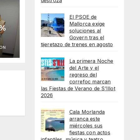
destroza
El PSOE de
Mallorca exige
 %
soluciones al
Govern tras el
as
tijeretazo de trenes en agosto
IÓN
La primera Noche
del Arte y el
regreso del
correfoc marcan
las Fiestas de Verano de S’Illot
2026
Cala Morlanda
arranca este
miércoles sus
fiestas con actos
infantiles, música y teatro