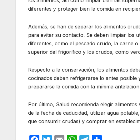
los alimentos, así como limpiar bien las superfi
diferentes y proteger bien la comida en recipie
Además, se han de separar los alimentos crudo
para evitar su contacto. Se deben limpiar los u
diferentes, como el pescado crudo, la carne o 
superior del frigorífico y los crudos, como ver
Respecto a la conservación, los alimentos de
cocinados deben refrigerarse lo antes posible y
prepararse la comida con la mínima antelación 
Por último, Salud recomienda elegir alimentos 
de la fecha de caducidad, utilizar agua potable,
que consumir crudas) y comprar en establecimi
F
T
E
W
T
C