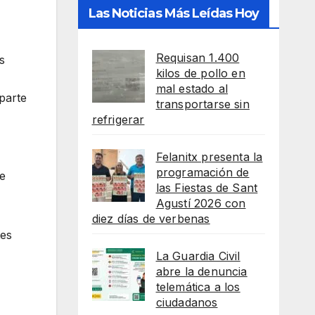
Las Noticias Más Leídas Hoy
Requisan 1.400
s
kilos de pollo en
mal estado al
parte
transportarse sin
refrigerar
Felanitx presenta la
programación de
be
las Fiestas de Sant
Agustí 2026 con
diez días de verbenas
tes
La Guardia Civil
abre la denuncia
telemática a los
ciudadanos