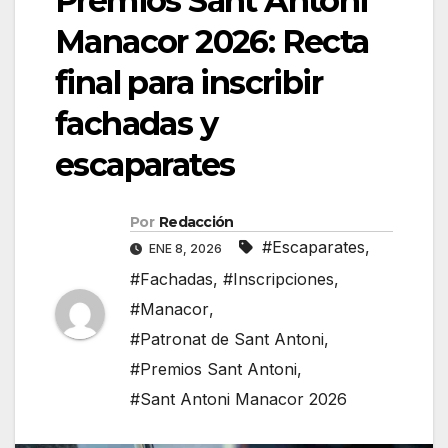
Premios Sant Antoni
Manacor 2026: Recta
final para inscribir
fachadas y
escaparates
Por
Redacción
#Escaparates
,
ENE 8, 2026
#Fachadas
,
#Inscripciones
,
#Manacor
,
#Patronat de Sant Antoni
,
#Premios Sant Antoni
,
#Sant Antoni Manacor 2026