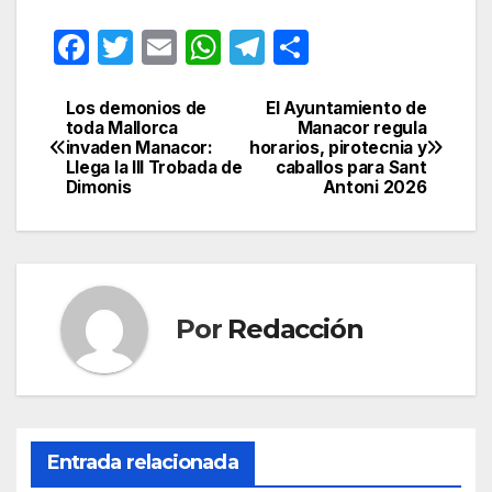
F
T
E
W
T
C
a
w
m
h
el
o
c
itt
ail
at
e
m
Los demonios de
El Ayuntamiento de
Navegación
toda Mallorca
Manacor regula
e
er
s
gr
p
invaden Manacor:
horarios, pirotecnia y
de
Llega la III Trobada de
caballos para Sant
b
A
a
ar
Dimonis
Antoni 2026
entradas
o
p
m
tir
o
p
k
Por
Redacción
Entrada relacionada