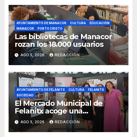
AYUNTAMIENTO DE MANACOR
CULTURA
EDUCACIÓN
MANACOR
PORTO CRISTO
Las bibliotecas de Manacor
rozan los 18.000 usuarios
AGO 5, 2026
REDACCIÓN
AYUNTAMIENTO DE FELANITX
CULTURA
FELANITX
SOCIEDAD
El Mercado Municipal de
Felanitx acoge una
exposición con propuestas de
AGO 5, 2026
REDACCIÓN
diseño de la EASDIB