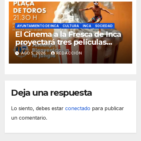
AYUNTAMIENTO DE INCA
CULTURA
INCA
SOCIEDAD
El Cinema a la Fresca de Inca
proyectará tres películas
solidarias en la plaza de toros
AGO 5, 2026
REDACCIÓN
Deja una respuesta
Lo siento, debes estar
conectado
para publicar
un comentario.