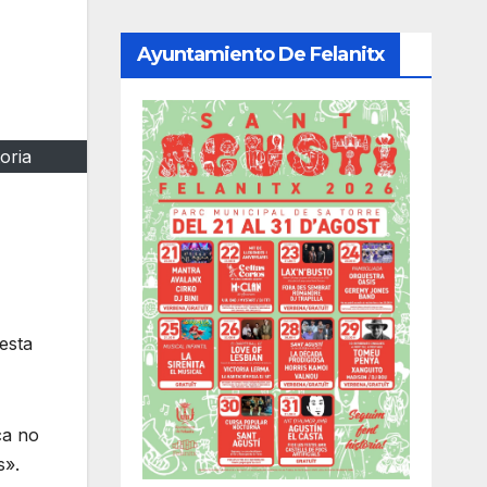
Ayuntamiento De Felanitx
oria
esta
ca no
s»
.