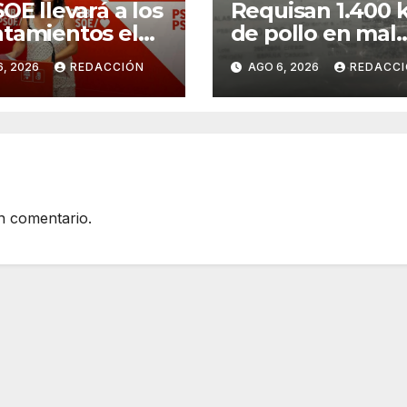
SOE llevará a los
Requisan 1.400 k
tamientos el
de pollo en mal
bio de modelo
estado al
6, 2026
REDACCIÓN
AGO 6, 2026
REDACC
stico y de
transportarse si
enda
refrigerar
n comentario.