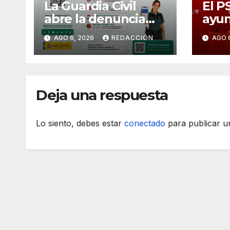
La Guardia Civil
El P
abre la denuncia
ayun
telemática a los
cam
AGO 6, 2026
REDACCIÓN
AGO 
ciudadanos
turí
europeos
vivi
Deja una respuesta
Lo siento, debes estar
conectado
para publicar u