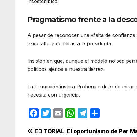
insostenible»
.
Pragmatismo frente a la desc
A pesar de reconocer una «falta de confianza 
exige altura de miras a la presidenta
.
Insisten en que, aunque el modelo no sea perf
políticos ajenos a nuestra tierra»
.
La formación insta a Prohens a dejar de mirar
necesita con urgencia
.
F
T
E
W
T
C
a
w
m
h
el
o
c
itt
ail
at
e
m
Navegación
EDITORIAL: El oportunismo de Per Ma