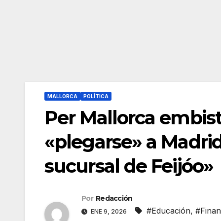
MALLORCA
POLÍTICA
Per Mallorca embis
«plegarse» a Madrid
sucursal de Feijóo»
Por
Redacción
#Educación
,
#Finan
ENE 9, 2026