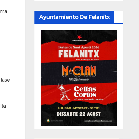
rra
Ayuntamiento De Felanitx
clase
lta