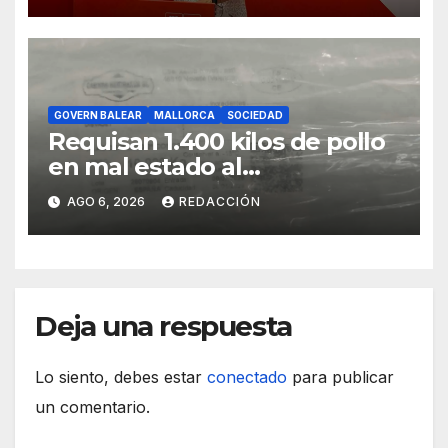
GOVERN BALEAR
MALLORCA
SOCIEDAD
Requisan 1.400 kilos de pollo
en mal estado al
transportarse sin refrigerar
AGO 6, 2026
REDACCIÓN
Deja una respuesta
Lo siento, debes estar
conectado
para publicar
un comentario.