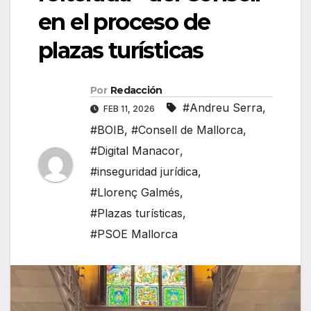
en el proceso de
plazas turísticas
Por
Redacción
#Andreu Serra
,
FEB 11, 2026
#BOIB
,
#Consell de Mallorca
,
#Digital Manacor
,
#inseguridad jurídica
,
#Llorenç Galmés
,
#Plazas turísticas
,
#PSOE Mallorca