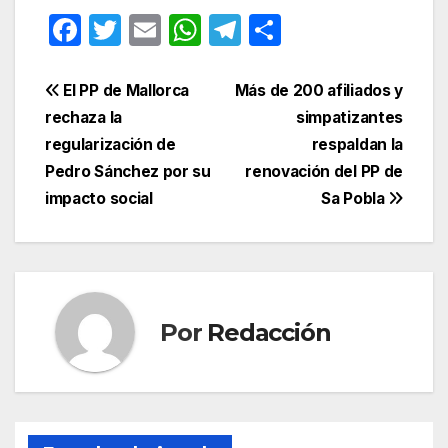
F
T
E
W
T
C
a
w
m
h
el
o
c
itt
ail
at
e
m
Navegación
El PP de Mallorca
Más de 200 afiliados y
e
er
s
gr
p
rechaza la
simpatizantes
de
regularización de
respaldan la
b
A
a
ar
entradas
Pedro Sánchez por su
renovación del PP de
o
p
m
tir
impacto social
Sa Pobla
o
p
k
Por
Redacción