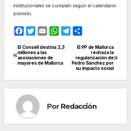
institucionales se cumplan según el calendario
previsto.
F
T
E
W
T
C
a
w
m
h
el
o
c
itt
ail
at
e
m
El Consell destina 2,3
El PP de Mallorca
Navegación
millones a las
rechaza la
e
er
s
gr
p
asociaciones de
regularización de
de
mayores de Mallorca
Pedro Sánchez por
b
A
a
ar
su impacto social
entradas
o
p
m
tir
o
p
k
Por
Redacción