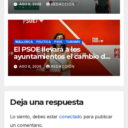
ciudadanos europeos
AGO 6, 2026
REDACCIÓN
MALLORCA
POLÍTICA
PSOE
TURISMO
El PSOE llevará a los
ayuntamientos el cambio de
modelo turístico y de vivienda
AGO 6, 2026
REDACCIÓN
Deja una respuesta
Lo siento, debes estar
conectado
para publicar
un comentario.