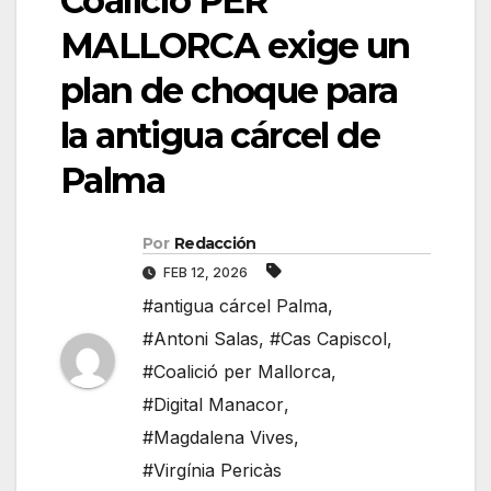
Coalició PER
MALLORCA exige un
plan de choque para
la antigua cárcel de
Palma
Por
Redacción
FEB 12, 2026
#antigua cárcel Palma
,
#Antoni Salas
,
#Cas Capiscol
,
#Coalició per Mallorca
,
#Digital Manacor
,
#Magdalena Vives
,
#Virgínia Pericàs