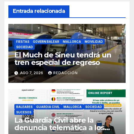
Entrada relacionada
FIESTAS
GOVERN BALEAR
MALLORCA
MOVILIDAD
SOCIEDAD
El Much de Sineu tendrá un
tren especial de regreso
AGO 7, 2026
REDACCIÓN
BALEARES
GUARDIA CIVIL
MALLORCA
SOCIEDAD
SUCESOS
La Guardia Civil abre la
denuncia telemática a los