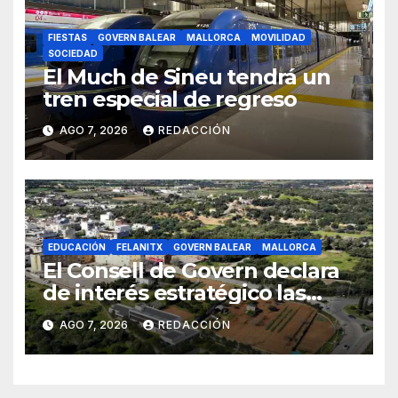
FIESTAS
GOVERN BALEAR
MALLORCA
MOVILIDAD
SOCIEDAD
El Much de Sineu tendrá un
tren especial de regreso
AGO 7, 2026
REDACCIÓN
EDUCACIÓN
FELANITX
GOVERN BALEAR
MALLORCA
El Consell de Govern declara
de interés estratégico las
obras de acceso al nuevo
AGO 7, 2026
REDACCIÓN
CEIP de Felanitx