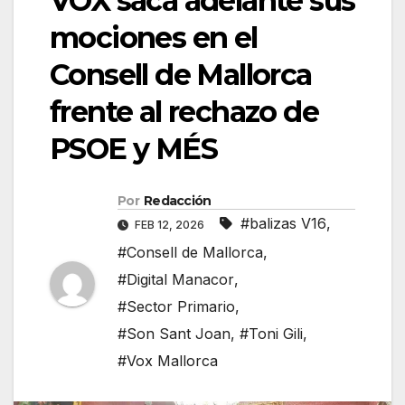
VOX saca adelante sus
mociones en el
Consell de Mallorca
frente al rechazo de
PSOE y MÉS
Por
Redacción
#balizas V16
,
FEB 12, 2026
#Consell de Mallorca
,
#Digital Manacor
,
#Sector Primario
,
#Son Sant Joan
,
#Toni Gili
,
#Vox Mallorca