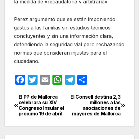
la medida de «recaudatoria y arbitraria».
Pérez argumentó que se están imponiendo
gastos a las familias sin estudios técnicos
concluyentes y sin una información clara,
defendiendo la seguridad vial pero rechazando
normas que consideran injustas para el
ciudadano
.
F
T
E
W
T
C
a
w
m
h
el
o
c
itt
ail
at
e
m
El PP de Mallorca
El Consell destina 2,3
Navegación
celebrará su XIV
millones a las
e
er
s
gr
p
Congreso Insular el
asociaciones de
de
próximo 19 de abril
mayores de Mallorca
b
A
a
ar
entradas
o
p
m
tir