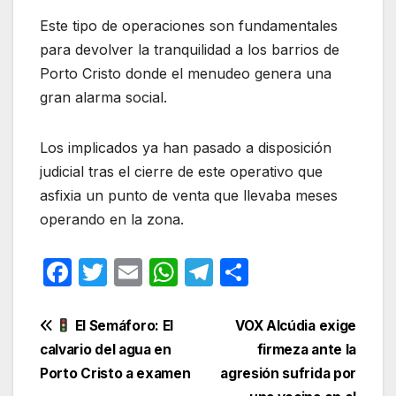
Este tipo de operaciones son fundamentales
para devolver la tranquilidad a los barrios de
Porto Cristo donde el menudeo genera una
gran alarma social.
Los implicados ya han pasado a disposición
judicial tras el cierre de este operativo que
asfixia un punto de venta que llevaba meses
operando en la zona.
F
T
E
W
T
C
a
w
m
h
el
o
c
itt
ail
at
e
m
Navegación
El Semáforo: El
VOX Alcúdia exige
e
er
s
gr
p
calvario del agua en
firmeza ante la
de
Porto Cristo a examen
agresión sufrida por
b
A
a
ar