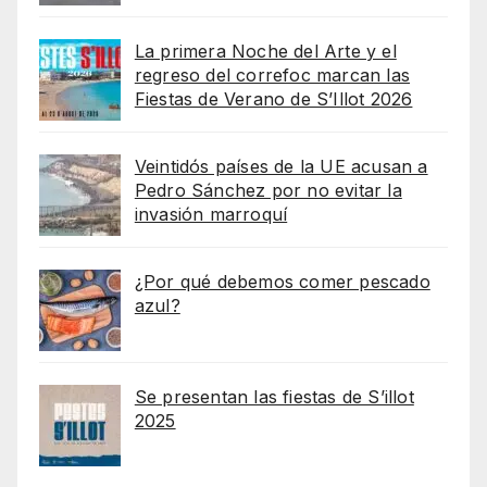
La primera Noche del Arte y el
regreso del correfoc marcan las
Fiestas de Verano de S’Illot 2026
Veintidós países de la UE acusan a
Pedro Sánchez por no evitar la
invasión marroquí
¿Por qué debemos comer pescado
azul?
Se presentan las fiestas de S’illot
2025