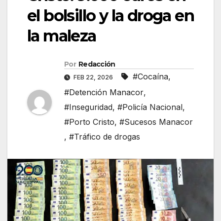
el bolsillo y la droga en
la maleza
Por
Redacción
#Cocaína
,
FEB 22, 2026
#Detención Manacor
,
#Inseguridad
,
#Policía Nacional
,
#Porto Cristo
,
#Sucesos Manacor
,
#Tráfico de drogas