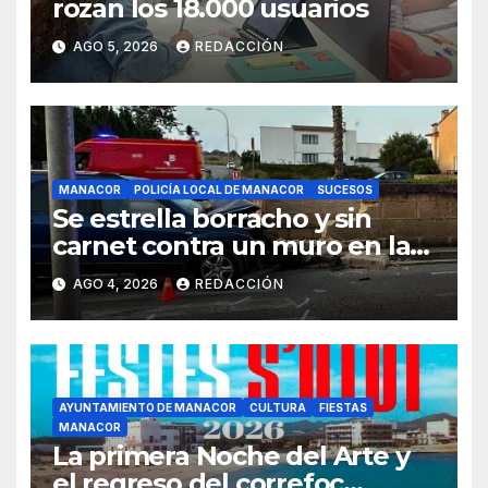
rozan los 18.000 usuarios
AGO 5, 2026
REDACCIÓN
MANACOR
POLICÍA LOCAL DE MANACOR
SUCESOS
Se estrella borracho y sin
carnet contra un muro en la
ronda del Port de Manacor y
AGO 4, 2026
REDACCIÓN
lo destroza
AYUNTAMIENTO DE MANACOR
CULTURA
FIESTAS
MANACOR
La primera Noche del Arte y
el regreso del correfoc