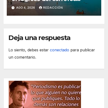
marcan las Fiestas de Verano
AGO 4, 2026
REDACCIÓN
de S’Illot 2026
Deja una respuesta
Lo siento, debes estar
conectado
para publicar
un comentario.