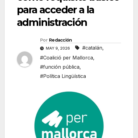
para acceder a la
administración
Por
Redacción
#catalán
,
MAY 9, 2026
#Coalició per Mallorca
,
#función pública
,
#Política Lingüística