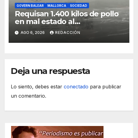
GOVERN BALEAR
MALLORCA
SOCIEDAD
Requisan 1.400 kilos de pollo
en mal estado al
transportarse sin refrigerar
AGO 6, 2026
REDACCIÓN
Deja una respuesta
Lo siento, debes estar
conectado
para publicar
un comentario.