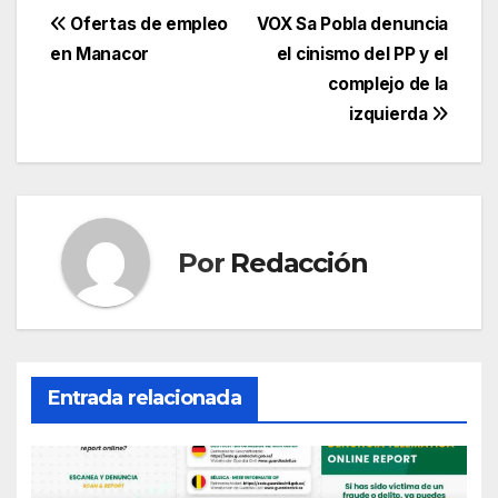
c
itt
ail
at
e
m
Navegación
Ofertas de empleo
VOX Sa Pobla denuncia
e
er
s
gr
p
en Manacor
el cinismo del PP y el
de
complejo de la
b
A
a
ar
entradas
izquierda
o
p
m
tir
o
p
k
Por
Redacción
Entrada relacionada