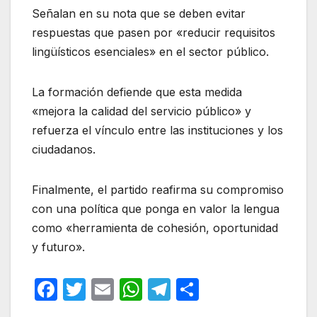
Señalan en su nota que se deben evitar
respuestas que pasen por «reducir requisitos
lingüísticos esenciales» en el sector público.
La formación defiende que esta medida
«mejora la calidad del servicio público» y
refuerza el vínculo entre las instituciones y los
ciudadanos.
Finalmente, el partido reafirma su compromiso
con una política que ponga en valor la lengua
como «herramienta de cohesión, oportunidad
y futuro».
F
T
E
W
T
C
a
w
m
h
el
o