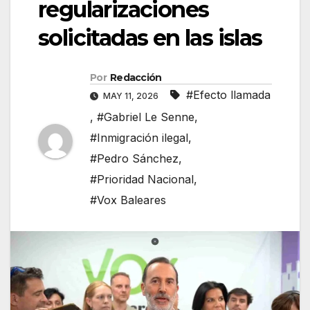
regularizaciones
solicitadas en las islas
Por
Redacción
#Efecto llamada
MAY 11, 2026
,
#Gabriel Le Senne
,
#Inmigración ilegal
,
#Pedro Sánchez
,
#Prioridad Nacional
,
#Vox Baleares