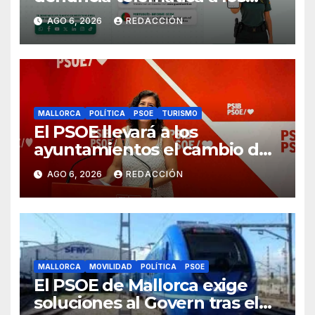
ciudadanos europeos
AGO 6, 2026
REDACCIÓN
MALLORCA
POLÍTICA
PSOE
TURISMO
El PSOE llevará a los
ayuntamientos el cambio de
modelo turístico y de vivienda
AGO 6, 2026
REDACCIÓN
MALLORCA
MOVILIDAD
POLÍTICA
PSOE
El PSOE de Mallorca exige
soluciones al Govern tras el