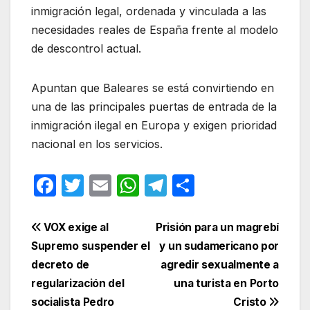
inmigración legal, ordenada y vinculada a las
necesidades reales de España frente al modelo
de descontrol actual
.
Apuntan que Baleares se está convirtiendo en
una de las principales puertas de entrada de la
inmigración ilegal en Europa y exigen prioridad
nacional en los servicios
.
F
T
E
W
T
C
a
w
m
h
el
o
c
itt
ail
at
e
m
Navegación
VOX exige al
Prisión para un magrebí
e
er
s
gr
p
Supremo suspender el
y un sudamericano por
de
decreto de
agredir sexualmente a
b
A
a
ar
entradas
regularización del
una turista en Porto
o
p
m
tir
socialista Pedro
Cristo