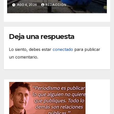
tijeretazo de trenes en
AGO 4, 2026
REDACCIÓN
agosto
Deja una respuesta
Lo siento, debes estar
conectado
para publicar
un comentario.