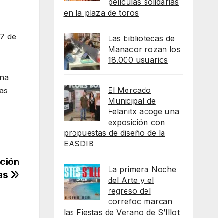
películas solidarias
en la plaza de toros
17 de
Las bibliotecas de
Manacor rozan los
18.000 usuarios
ina
El Mercado
las
Municipal de
Felanitx acoge una
exposición con
propuestas de diseño de la
EASDIB
cción
La primera Noche
las
del Arte y el
regreso del
correfoc marcan
las Fiestas de Verano de S’Illot