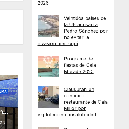
2026
Veintidós países de
la UE acusan a
Pedro Sánchez por
no evitar la
invasión marroquí
Programa de
fiestas de Cala
Murada 2025
Clausuran un
LMA
conocido
restaurante de Cala
Millor por
n
explotación e insalubridad
IÓN
as