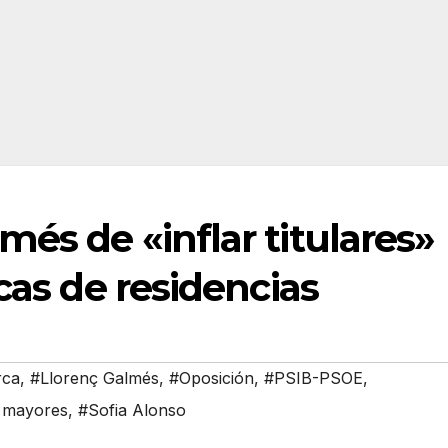
més de «inflar titulares»
cas de residencias
rca
,
#Llorenç Galmés
,
#Oposición
,
#PSIB-PSOE
,
e mayores
,
#Sofia Alonso