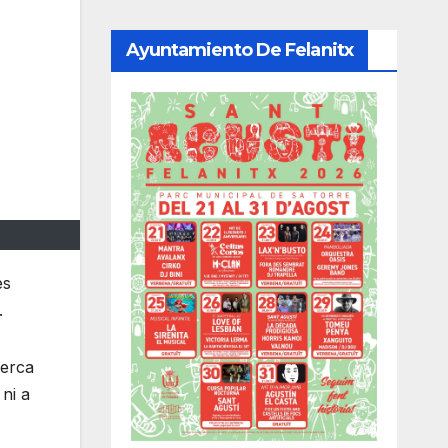
Ayuntamiento De Felanitx
es
.
cerca
ni a