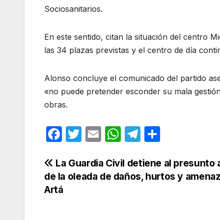
Sociosanitarios.
En este sentido, citan la situación del centro
las 34 plazas previstas y el centro de día cont
Alonso concluye el comunicado del partido asev
«no puede pretender esconder su mala gestión 
obras.
F
T
E
W
T
C
a
w
m
h
el
o
c
itt
ail
at
e
m
Navegación
La Guardia Civil detiene al presunto 
de la oleada de daños, hurtos y amena
e
er
s
gr
p
de
Artá
b
A
a
ar
entradas
o
p
m
tir