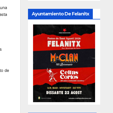
 una
Ayuntamiento De Felanitx
asta
s
to de