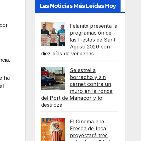
Las Noticias Más Leídas Hoy
 por
Felanitx presenta la
programación de
las Fiestas de Sant
Agustí 2026 con
diez días de verbenas
ncia.
Se estrella
borracho y sin
se ha
carnet contra un
el
muro en la ronda
del Port de Manacor y lo
destroza
El Cinema a la
Fresca de Inca
proyectará tres