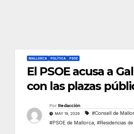
MALLORCA
POLÍTICA
PSOE
El PSOE acusa a Gal
con las plazas públi
Por
Redacción
#Consell de Mallo
MAY 19, 2026
#PSOE de Mallorca
,
#Residencias d