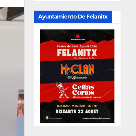
Ayuntamiento De Felanitx