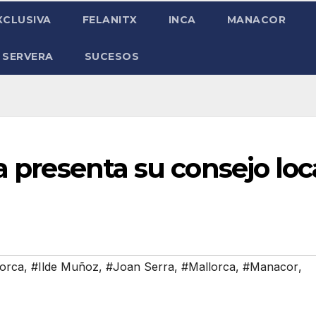
XCLUSIVA
FELANITX
INCA
MANACOR
 SERVERA
SUCESOS
a presenta su consejo loc
lorca
,
#Ilde Muñoz
,
#Joan Serra
,
#Mallorca
,
#Manacor
,