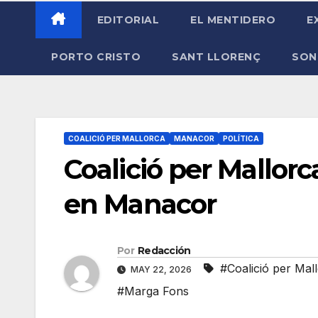
EDITORIAL
EL MENTIDERO
E
PORTO CRISTO
SANT LLORENÇ
SON
COALICIÓ PER MALLORCA
MANACOR
POLÍTICA
Coalició per Mallorc
en Manacor
Por
Redacción
#Coalició per Mal
MAY 22, 2026
#Marga Fons