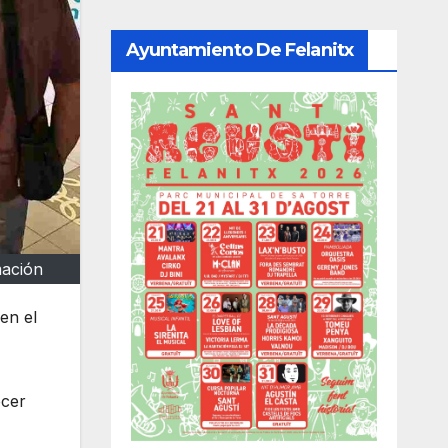
Ayuntamiento De Felanitx
mación
en el
ocer