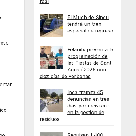
real
e
El Much de Sineu
tendrá un tren
especial de regreso
ceso
Felanitx presenta la
programación de
las Fiestas de Sant
Agustí 2026 con
diez días de verbenas
sentar
Inca tramita 45
denuncias en tres
días por incivismo
ico
en la gestión de
residuos
Requisan 1.400
 de