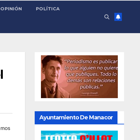
OPINIÓN
POLÍTICA
l
Ayuntamiento De Manacor
omos