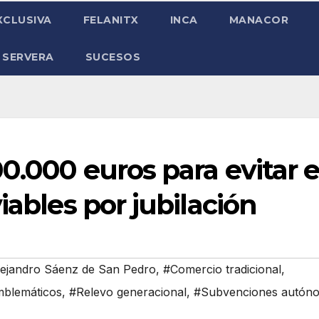
XCLUSIVA
FELANITX
INCA
MANACOR
 SERVERA
SUCESOS
0.000 euros para evitar e
iables por jubilación
ejandro Sáenz de San Pedro
,
#Comercio tradicional
,
mblemáticos
,
#Relevo generacional
,
#Subvenciones autón