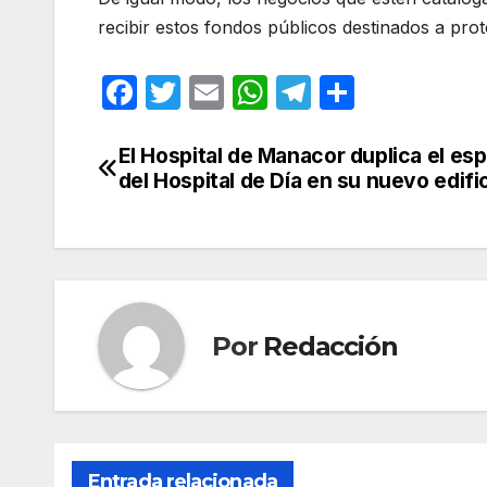
recibir estos fondos públicos destinados a prote
F
T
E
W
T
C
a
w
m
h
el
o
c
itt
ail
at
e
m
El Hospital de Manacor duplica el es
Navegación
del Hospital de Día en su nuevo edifi
e
er
s
gr
p
de
b
A
a
ar
entradas
o
p
m
tir
o
p
k
Por
Redacción
Entrada relacionada