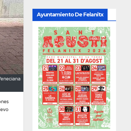
Ayuntamiento De Felanitx
Veneciana
ones
levo