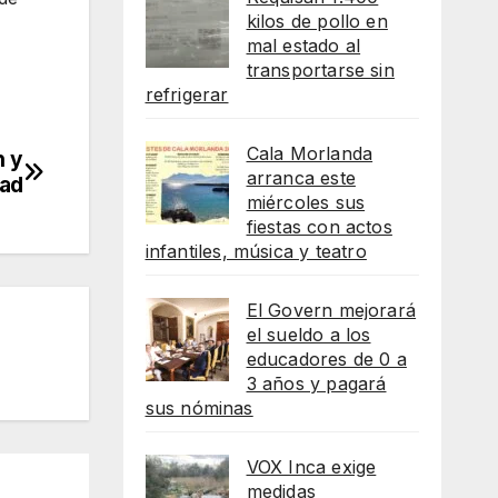
kilos de pollo en
mal estado al
transportarse sin
refrigerar
Cala Morlanda
n y
arranca este
dad
miércoles sus
fiestas con actos
infantiles, música y teatro
El Govern mejorará
el sueldo a los
educadores de 0 a
3 años y pagará
sus nóminas
VOX Inca exige
medidas