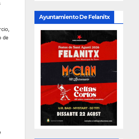
s
Ayuntamiento De Felanitx
cio,
o de
e