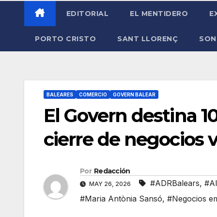
EDITORIAL
EL MENTIDERO
E
PORTO CRISTO
SANT LLORENÇ
SON
BALEARES
COMERCIO
GOVERN BALEAR
El Govern destina 10
cierre de negocios v
Por
Redacción
#ADRBalears
,
#Al
MAY 26, 2026
#Maria Antònia Sansó
,
#Negocios e