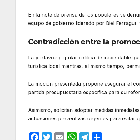
En la nota de prensa de los populares se denunc
equipo de gobierno liderado por Biel Ferragut,
Contradicción entre la promoció
La portavoz popular califica de inaceptable qu
turística local mientras, al mismo tiempo, permi
La moción presentada propone asegurar el com
partida presupuestaria específica para su refor
Asimismo, solicitan adoptar medidas inmediatas
actuaciones preventivas urgentes para evitar 
F
T
E
W
T
C