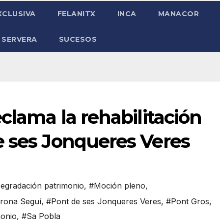
XCLUSIVA
FELANITX
INCA
MANACOR
 SERVERA
SUCESOS
clama la rehabilitación
e ses Jonqueres Veres
egradación patrimonio
,
#Moción pleno
,
rona Seguí
,
#Pont de ses Jonqueres Veres
,
#Pont Gros
,
monio
,
#Sa Pobla