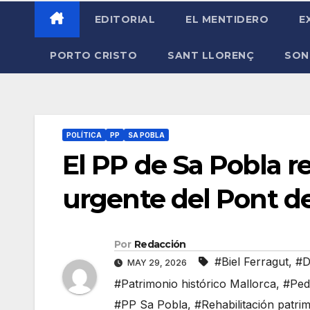
EDITORIAL
EL MENTIDERO
E
PORTO CRISTO
SANT LLORENÇ
SON
POLÍTICA
PP
SA POBLA
El PP de Sa Pobla re
urgente del Pont d
Por
Redacción
#Biel Ferragut
,
#D
MAY 29, 2026
#Patrimonio histórico Mallorca
,
#Ped
#PP Sa Pobla
,
#Rehabilitación patri