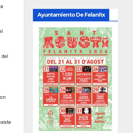
ra
Ayuntamiento De Felanitx
el
 del
con
xiste