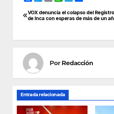
a
w
m
h
el
o
c
itt
ail
at
e
m
VOX denuncia el colapso del Registro 
Navegación
de Inca con esperas de más de un a
e
er
s
gr
p
de
b
A
a
ar
entradas
o
p
m
tir
o
p
k
Por
Redacción
Entrada relacionada