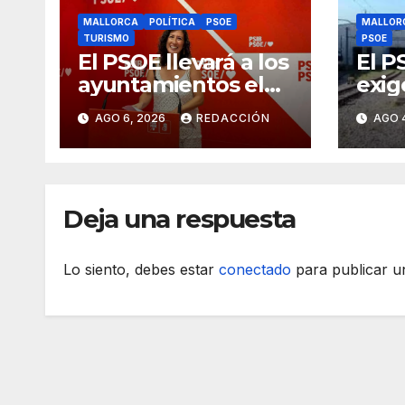
MALLORCA
POLÍTICA
PSOE
MALLOR
TURISMO
PSOE
El PSOE llevará a los
El P
ayuntamientos el
exig
cambio de modelo
Gove
AGO 6, 2026
REDACCIÓN
AGO 
turístico y de
tije
vivienda
en a
Deja una respuesta
Lo siento, debes estar
conectado
para publicar u