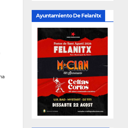
Ayuntamiento De Felanitx
a
una