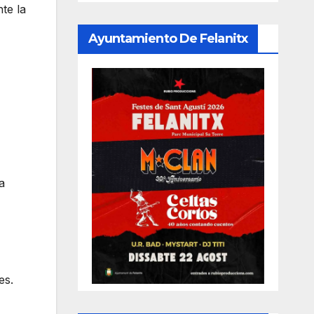
te la
Ayuntamiento De Felanitx
a
es.