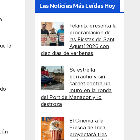
Las Noticias Más Leídas Hoy
a
Felanitx presenta la
programación de
las Fiestas de Sant
ue la
Agustí 2026 con
diez días de verbenas
Se estrella
borracho y sin
carnet contra un
ado
muro en la ronda
del Port de Manacor y lo
destroza
El Cinema a la
Fresca de Inca
tión
proyectará tres