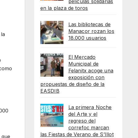
películas solidarias
en la plaza de toros
Las bibliotecas de
Manacor rozan los
 la
18.000 usuarios
El Mercado
e
Municipal de
s como
Felanitx acoge una
exposición con
propuestas de diseño de la
EASDIB
La primera Noche
.000
del Arte y el
regreso del
correfoc marcan
las Fiestas de Verano de S’Illot
» que