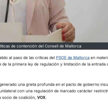
líticas de contención del Consell de Mallorca
lido al paso de las críticas del
PSOE de Mallorca
en materi
 de la primera ley de regulación y limitación de la entrada 
generado una grieta profunda en el pacto de gobierno insul
nilateral con una regulación de marcado carácter restricti
u socio de coalición,
VOX
.