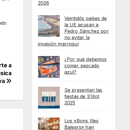
2026
Veintidós países de
ndo
la UE acusan a
Pedro Sánchez por
no evitar la
invasión marroquí
¿Por qué debemos
rte a
comer pescado
azul?
úsica
iva
Se presentan las
fiestas de S’illot
2025
Los «Bons Illes
Balears» han