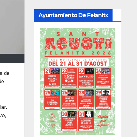
Ayuntamiento De Felanitx
a de
de
ar.
vo,