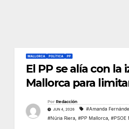
MALLORCA
POLÍTICA
PP
El PP se alía con la
Mallorca para limita
Por
Redacción
#Amanda Fernánd
JUN 4, 2026
#Núria Riera
,
#PP Mallorca
,
#PSOE M