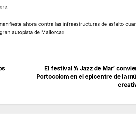
dera
.
manifieste ahora contra las infraestructuras de asfalto cua
 gran autopista de Mallorca»
.
os
El festival ‘A Jazz de Mar’ convie
Portocolom en el epicentre de la m
creat