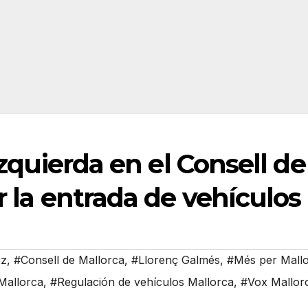
 izquierda en el Consell de
r la entrada de vehículos
ez
,
#Consell de Mallorca
,
#Llorenç Galmés
,
#Més per Mall
allorca
,
#Regulación de vehículos Mallorca
,
#Vox Mallor