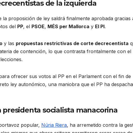
crecentistas de la izquierda
e la proposición de ley saldrá finalmente aprobada gracias 
otos del
PP
, el
PSOE
,
MÉS per Mallorca
y
El PI
.
co
y las
propuestas restrictivas de corte decrecentista
q
teria de contención, lo que contrasta frontalmente con el
lecciones.
ara ofrecer sus votos al PP en el Parlament con el fin de
 decreto ley autonómico, una maniobra que el PP ha despach
la presidenta socialista manacorina
 portavoz popular,
Núria Riera
, ha arremetido contra la ges
 «los mismos que ahora critican permitieron crear cerca de