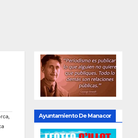
Ayuntamiento De Manacor
orca
,
ca