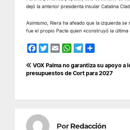
dejó la anterior presidenta insular Catalina Cla
Asimismo, Riera ha afeado que la izquierda se 
fue el propio Pacte quien «construyó la última
F
T
E
W
T
C
a
w
m
h
el
o
c
itt
ail
at
e
m
Navegación
VOX Palma no garantiza su apoyo a l
presupuestos de Cort para 2027
e
er
s
gr
p
de
b
A
a
ar
entradas
o
p
m
tir
o
p
k
Por
Redacción