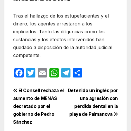
Tras el hallazgo de los estupefacientes y el
dinero, los agentes arrestaron a los
implicados
. Tanto las diligencias como las
sustancias y los efectos intervenidos han
quedado a disposición de la autoridad judicial
competente
.
F
T
E
W
T
C
a
w
m
h
el
o
c
itt
ail
at
e
m
Navegación
El Consell rechaza el
Detenido un inglés por
e
er
s
gr
p
aumento de MENAS
una agresión con
de
decretado por el
pérdida dental en la
b
A
a
ar
entradas
gobierno de Pedro
playa de Palmanova
o
p
m
tir
Sánchez
o
p