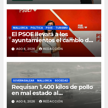
MALLORCA
POLÍTICA
PSOE
TURISMO
El PSOE llevará a los
ayuntamientos el cambio de
modelo turístico y de vivienda
AGO 6, 2026
REDACCIÓN
GOVERN BALEAR
MALLORCA
SOCIEDAD
Requisan 1.400 kilos de pollo
en mal estado al
transportarse sin refrigerar
AGO 6, 2026
REDACCIÓN