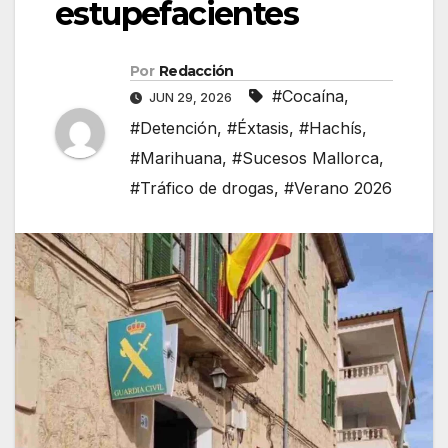
estupefacientes
Por
Redacción
#Cocaína
,
JUN 29, 2026
#Detención
,
#Éxtasis
,
#Hachís
,
#Marihuana
,
#Sucesos Mallorca
,
#Tráfico de drogas
,
#Verano 2026