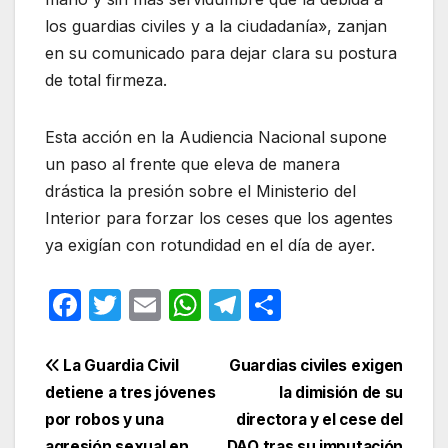
los guardias civiles y a la ciudadanía», zanjan
en su comunicado para dejar clara su postura
de total firmeza
.
Esta acción en la Audiencia Nacional supone
un paso al frente que eleva de manera
drástica la presión sobre el Ministerio del
Interior para forzar los ceses que los agentes
ya exigían con rotundidad en el día de ayer
.
F
T
E
W
T
C
a
w
m
h
el
o
c
itt
ail
at
e
m
Navegación
La Guardia Civil
Guardias civiles exigen
e
er
s
gr
p
detiene a tres jóvenes
la dimisión de su
de
por robos y una
directora y el cese del
b
A
a
ar
agresión sexual en
DAO tras su imputación