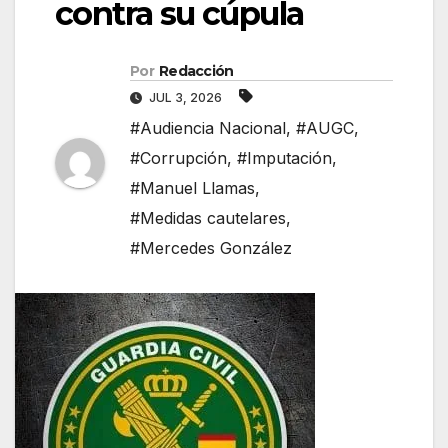
contra su cúpula
Por
Redacción
JUL 3, 2026
#Audiencia Nacional
,
#AUGC
,
#Corrupción
,
#Imputación
,
#Manuel Llamas
,
#Medidas cautelares
,
#Mercedes González