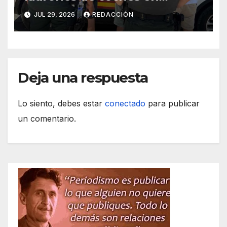
Felanitx tras una fuga suicida
JUL 29, 2026
REDACCIÓN
Deja una respuesta
Lo siento, debes estar
conectado
para publicar
un comentario.