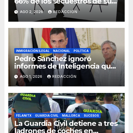
66% de los secuestros de sus
hijos
AGO 2, 2026
REDACCIÓN
INMIGRACIÓN ILEGAL
NACIONAL
POLÍTICA
Pedro Sánchez ignoró
informes de Inteligencia que
alertaban de la oleada en
AGO 1, 2026
REDACCIÓN
Ceuta
FELANITX
GUARDIA CIVIL
MALLORCA
SUCESOS
La Guardia Civil detiene a tres
ladrones de coches en