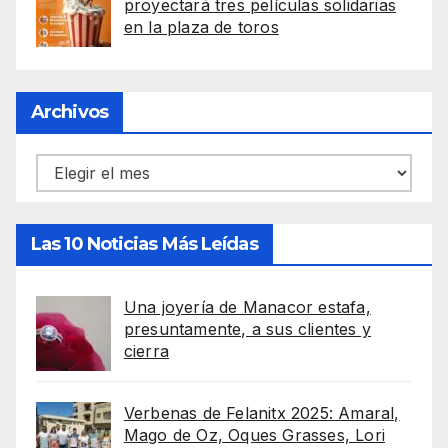
proyectará tres películas solidarias
en la plaza de toros
Archivos
Archivos
Las 10 Noticias Más Leídas
Una joyería de Manacor estafa,
presuntamente, a sus clientes y
cierra
Verbenas de Felanitx 2025: Amaral,
Mago de Oz, Oques Grasses, Lori