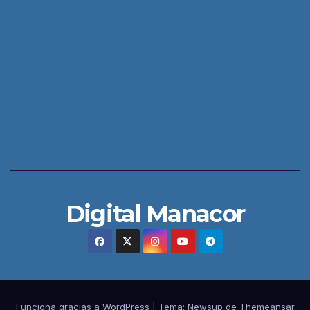
Digital Manacor
Funciona gracias a WordPress
|
Tema:
Newsup
de
Themeansar