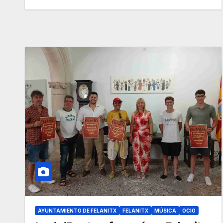
AYUNTAMIENTO DE FELANITX
FELANITX
MÚSICA
OCIO