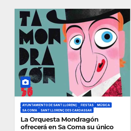
AYUNTAMIENTO DE SANT LLORENÇ
FIESTAS
MÚSICA
SA COMA
SANT LLORENÇ DES CARDASSAR
La Orquesta Mondragón
ofrecerá en Sa Coma su único