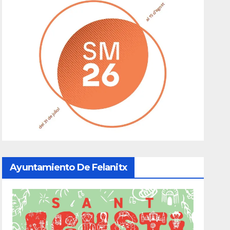
Ayuntamiento De Felanitx