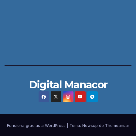
Digital Manacor
Funciona gracias a WordPress
|
Tema:
Newsup
de
Themeansar