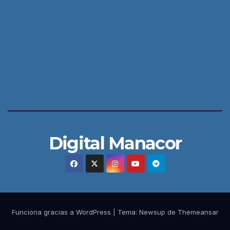
Digital Manacor
Funciona gracias a WordPress
|
Tema:
Newsup
de
Themeansar