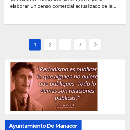
elaborar un censo comercial actualizado de la…
Paginación
1
2
…
7
de
entradas
Ayuntamiento De Manacor