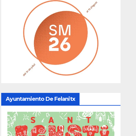
Ayuntamiento De Felanitx