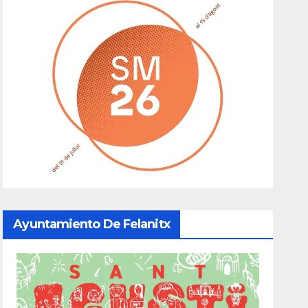
Ayuntamiento De Felanitx