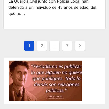
La Guardia Civil junto con Policía Local han
detenido a un individuo de 43 años de edad, del
que no…
Paginación
1
2
…
7
de
entradas