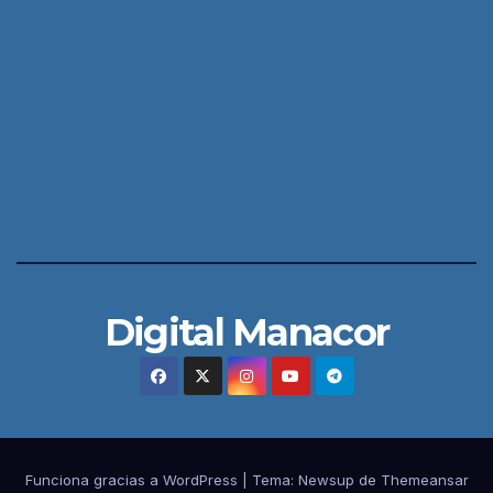
Digital Manacor
Funciona gracias a WordPress
|
Tema:
Newsup
de
Themeansar