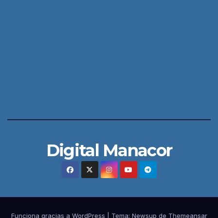
Digital Manacor
Funciona gracias a WordPress
|
Tema:
Newsup
de
Themeansar