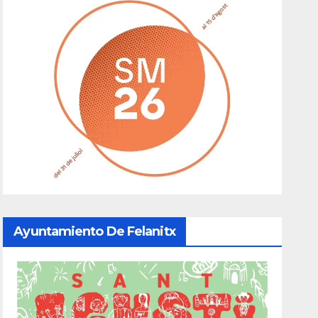
Ayuntamiento De Felanitx