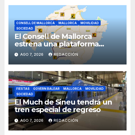
CONSELL DE MALLORCA
MALLORCA
MOVILIDAD
SOCIEDAD
El Consell de Mallorca
estrena una plataforma
inteligente de incidencias
AGO 7, 2026
REDACCIÓN
viarias en tiempo real
FIESTAS
GOVERN BALEAR
MALLORCA
MOVILIDAD
SOCIEDAD
El Much de Sineu tendrá un
tren especial de regreso
AGO 7, 2026
REDACCIÓN