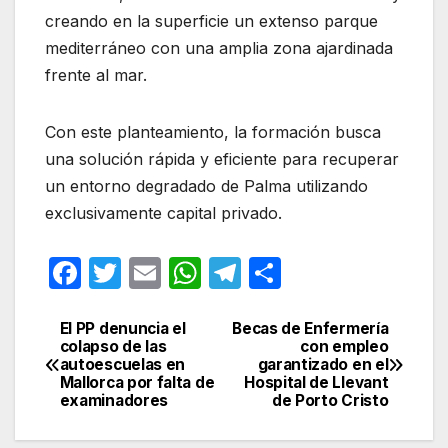
creando en la superficie un extenso parque
mediterráneo con una amplia zona ajardinada
frente al mar.
Con este planteamiento, la formación busca
una solución rápida y eficiente para recuperar
un entorno degradado de Palma utilizando
exclusivamente capital privado.
F
T
E
W
T
C
a
w
m
h
el
o
c
itt
ail
at
e
m
El PP denuncia el
Becas de Enfermería
Navegación
colapso de las
con empleo
e
er
s
gr
p
autoescuelas en
garantizado en el
de
Mallorca por falta de
Hospital de Llevant
b
A
a
ar
examinadores
de Porto Cristo
entradas
o
p
m
tir