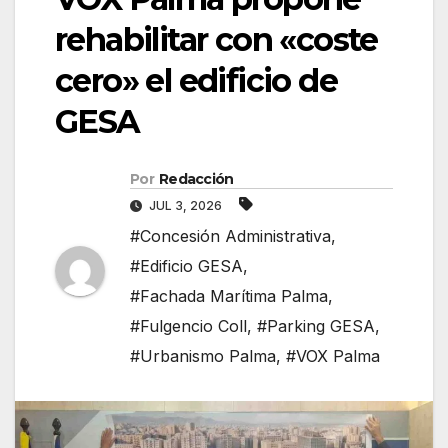
rehabilitar con «coste
cero» el edificio de
GESA
Por
Redacción
JUL 3, 2026
#Concesión Administrativa
,
#Edificio GESA
,
#Fachada Marítima Palma
,
#Fulgencio Coll
,
#Parking GESA
,
#Urbanismo Palma
,
#VOX Palma