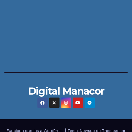
Digital Manacor
Funciona gracias a WordPress
|
Tema:
Newsup
de
Themeansar