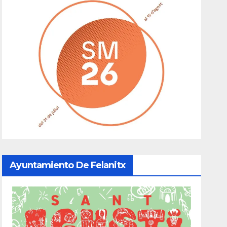
Ayuntamiento De Felanitx