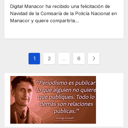
Digital Manacor ha recibido una felicitación de
Navidad de la Comisaría de la Policía Nacional en
Manacor y quiere compartirla…
Paginación
1
2
…
6
de
entradas