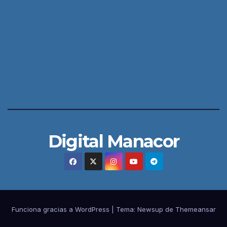
Digital Manacor
Funciona gracias a WordPress
|
Tema:
Newsup
de
Themeansar