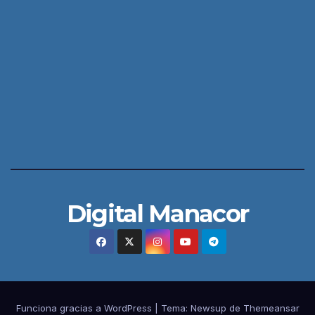
Digital Manacor
Funciona gracias a WordPress
|
Tema:
Newsup
de
Themeansar