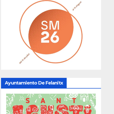
Ayuntamiento De Felanitx