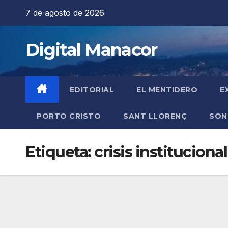
Saltar
7 de agosto de 2026
al
contenido
Digital Manacor
EDITORIAL
EL MENTIDERO
E
PORTO CRISTO
SANT LLORENÇ
SON
Etiqueta:
crisis institucional