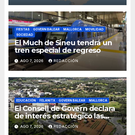
FIESTAS
GOVERN BALEAR
MALLORCA
MOVILIDAD
SOCIEDAD
El Much de Sineu tendrá un
tren especial de regreso
AGO 7, 2026
REDACCIÓN
EDUCACIÓN
FELANITX
GOVERN BALEAR
MALLORCA
El Consell de Govern declara
de interés estratégico las
obras de acceso al nuevo
AGO 7, 2026
REDACCIÓN
CEIP de Felanitx