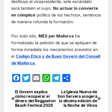
destituye al vicepresidente, este escándalo
será también el suyo.
No actuar lo convierte
en cómplice
político de los hechos», sentencia
de manera rotunda la formación.
Por todo ello,
MÉS per Mallorca
ha
formalizado la petición de que se apliquen de
forma inmediata los mecanismos previstos en
el
Código Ético y de Buen Govern del Consell
de Mallorca
.
F
T
E
W
T
C
a
w
m
h
el
o
c
itt
ail
at
e
m
El Govern explica
La Iglesia Nueva de
Navegación
cómo recuperar el
Son Servera acogerá
e
er
s
gr
p
dinero del Reggaeton
la décima edición de
de
Beach Festival 2026
la Noche de Vinos
b
A
a
ar