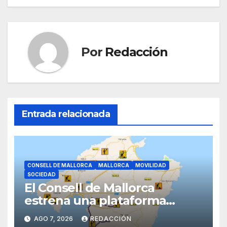
entradas
o
p
m
tir
o
p
k
Por
Redacción
Entrada relacionada
CONSELL DE MALLORCA
MALLORCA
MOVILIDAD
SOCIEDAD
El Consell de Mallorca
estrena una plataforma
inteligente de incidencias
AGO 7, 2026
REDACCIÓN
viarias en tiempo real