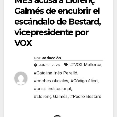
MÉS acusa a Llorenç
Galmés de encubrir el
escándalo de Bestard,
vicepresidente por
VOX
Por
Redacción
#´VOX Mallorca
,
JUN 19, 2026
#Catalina Inés Perelló
,
#coches oficiales
,
#Código ético
,
#crisis institucional
,
#Llorenç Galmés
,
#Pedro Bestard