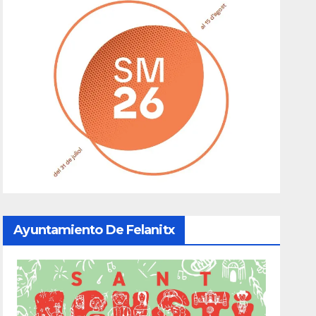
Ayuntamiento De Felanitx