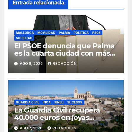
Entrada relacionada
MALLORCA
MOVILIDAD
PALMA
POLÍTICA
PSOE
SOCIEDAD
El PSOE denuncia que Palma
es la cuarta ciudad con más
atascos por el «fracaso» de
AGO 8, 2026
REDACCIÓN
Galmés
GUARDIA CIVIL
INCA
SINEU
SUCESOS
La Guardia Civil recupera
40.000 euros en joyas
robadas en una vivienda de
AGO 7, 2026
REDACCIÓN