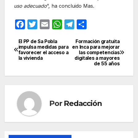
uso adecuado
”, ha concluido Mas.
F
T
E
W
T
C
a
w
m
h
el
o
c
itt
ail
at
e
m
El PP de Sa Pobla
Formación gratuita
Navegación
impulsa medidas para
en Inca para mejorar
e
er
s
gr
p
favorecer el acceso a
las competencias
de
la vivienda
digitales a mayores
b
A
a
ar
de 55 años
entradas
o
p
m
tir
o
p
k
Por
Redacción