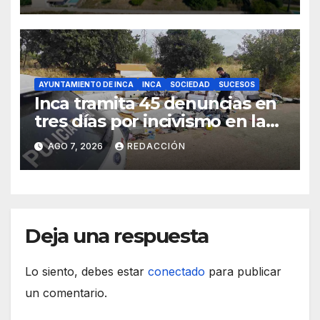
Sineu
AYUNTAMIENTO DE INCA
INCA
SOCIEDAD
SUCESOS
Inca tramita 45 denuncias en
tres días por incivismo en la
gestión de residuos
AGO 7, 2026
REDACCIÓN
Deja una respuesta
Lo siento, debes estar
conectado
para publicar
un comentario.