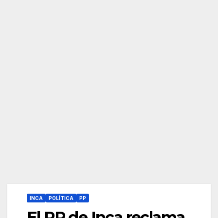
INCA
POLÍTICA
PP
El PP de Inca reclama