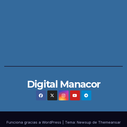
Digital Manacor
Funciona gracias a WordPress
|
Tema:
Newsup
de
Themeansar