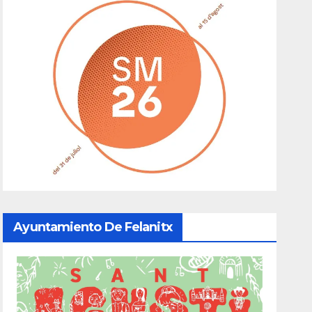
Ayuntamiento De Felanitx