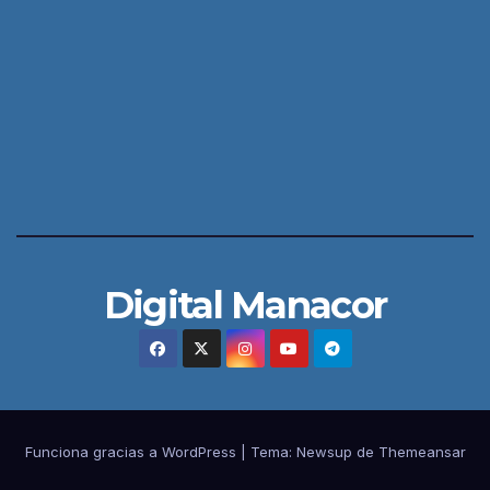
Digital Manacor
Funciona gracias a WordPress
|
Tema:
Newsup
de
Themeansar