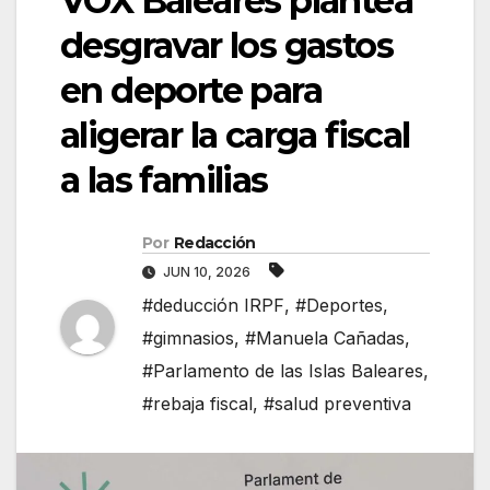
VOX Baleares plantea
desgravar los gastos
en deporte para
aligerar la carga fiscal
a las familias
Por
Redacción
JUN 10, 2026
#deducción IRPF
,
#Deportes
,
#gimnasios
,
#Manuela Cañadas
,
#Parlamento de las Islas Baleares
,
#rebaja fiscal
,
#salud preventiva