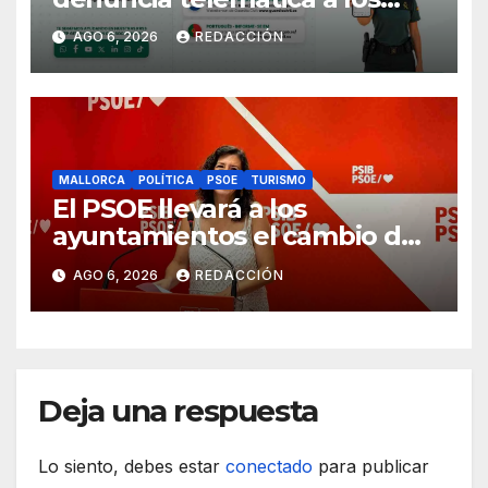
ciudadanos europeos
AGO 6, 2026
REDACCIÓN
MALLORCA
POLÍTICA
PSOE
TURISMO
El PSOE llevará a los
ayuntamientos el cambio de
modelo turístico y de vivienda
AGO 6, 2026
REDACCIÓN
Deja una respuesta
Lo siento, debes estar
conectado
para publicar