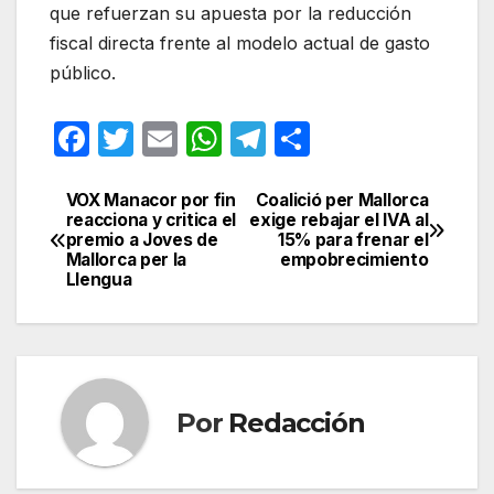
que refuerzan su apuesta por la reducción
fiscal directa frente al modelo actual de gasto
público.
F
T
E
W
T
C
a
w
m
h
el
o
c
itt
ail
at
e
m
VOX Manacor por fin
Coalició per Mallorca
Navegación
reacciona y critica el
exige rebajar el IVA al
e
er
s
gr
p
premio a Joves de
15% para frenar el
de
Mallorca per la
empobrecimiento
b
A
a
ar
Llengua
entradas
o
p
m
tir
o
p
k
Por
Redacción