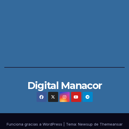
Digital Manacor
Funciona gracias a WordPress
|
Tema:
Newsup
de
Themeansar